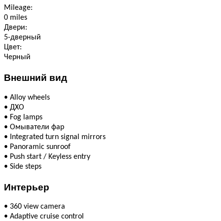
Mileage:
0 miles
Двери:
5-дверный
Цвет:
Черный
Внешний вид
•
Alloy wheels
•
ДХО
•
Fog lamps
•
Омыватели фар
•
Integrated turn signal mirrors
•
Panoramic sunroof
•
Push start / Keyless entry
•
Side steps
Интерьер
•
360 view camera
•
Adaptive cruise control