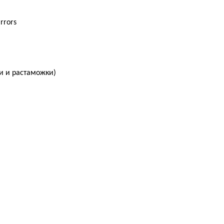
irrors
ки и растаможки)