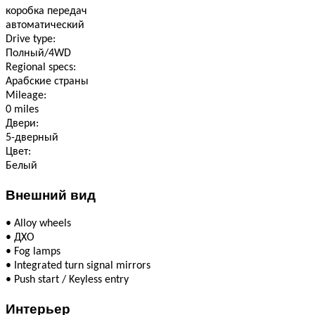
коробка передач
автоматический
Drive type:
Полный/4WD
Regional specs:
Арабские страны
Mileage:
0 miles
Двери:
5-дверный
Цвет:
Белый
Внешний вид
•
Alloy wheels
•
ДХО
•
Fog lamps
•
Integrated turn signal mirrors
•
Push start / Keyless entry
Интерьер