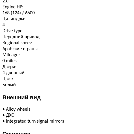
2.0
Engine HP:
168 (124) / 6600
Цилиндры:
4
Drive type:
Передний привод
Regional specs:
Арабские страны
Mileage:
0 miles
Двери:
4 дверный
Цвет:
Белый
Внешний вид
•
Alloy wheels
•
ДХО
•
Integrated turn signal mirrors
Описание