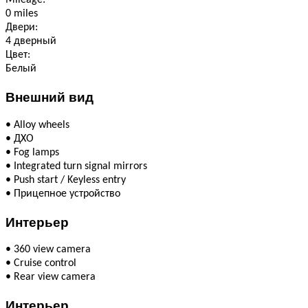
Mileage:
0 miles
Двери:
4 дверный
Цвет:
Белый
Внешний вид
•
Alloy wheels
•
ДХО
•
Fog lamps
•
Integrated turn signal mirrors
•
Push start / Keyless entry
•
Прицепное устройство
Интерьер
•
360 view camera
•
Cruise control
•
Rear view camera
Интерьер