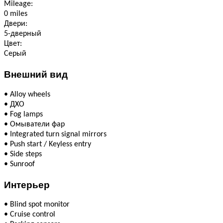
Mileage:
0 miles
Двери:
5-дверный
Цвет:
Серый
Внешний вид
•
Alloy wheels
•
ДХО
•
Fog lamps
•
Омыватели фар
•
Integrated turn signal mirrors
•
Push start / Keyless entry
•
Side steps
•
Sunroof
Интерьер
•
Blind spot monitor
•
Cruise control