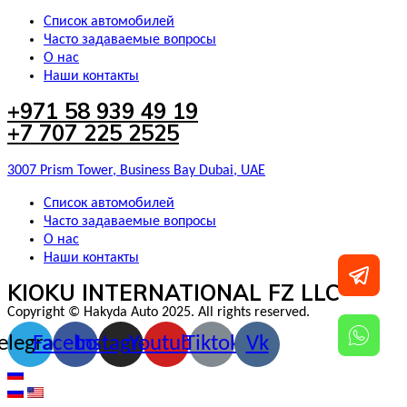
Список автомобилей
Часто задаваемые вопросы
О нас
Наши контакты
+971 58 939 49 19
+7 707 225 2525
3007 Prism Tower, Business Bay Dubai, UAE
Список автомобилей
Часто задаваемые вопросы
О нас
Наши контакты
KIOKU INTERNATIONAL FZ LLC
Copyright © Hakyda Auto 2025. All rights reserved.
elegram
Facebook
Instagram
Youtube
Tiktok
Vk