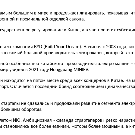
 самым большим в мире и продолжает лидировать, показывая, ч
твенной и премиальной отделкой салона.
осударственное регулирование в Китае, а в частности их субсид
тала компания BYD (Build Your Dream). Начиная с 2008 года, к
 это самый большой производитель электрокаров, который в это
вной особенностью китайского производителя электро машин – с
ир увидел в 2021 году Hongguang MINIEV.
Он находится на пятом месте среди всех концернов в Китае. На
нспорт. Отличается последний бренд соотношением цена/качеств
 стартапы не сдавались и продолжали развитие сегмента элект
 большим оборотом.
 взлетом NIO. Амбициозная «команда страртаперов» резко нараст
ы становились все более емкими, моторы более мощными, а кит