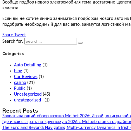
Вообще подбор нового электромобиля тема достаточно щепети
клиента.
Если вы не хотите лично заниматься подбором нового авто из 
подобрать необходимый для вас авто, займутся логистикой ма
Share
Tweet
Search for:
Categories
Auto Detailing
(1)
blog
(1)
Car Reviews
(1)
casino
(21)
Public
(1)
Uncategorized
(45)
uncategorized_
(1)
Recent Posts
Захватывающий обзор казино Melbet 2026: Играй, выигрывай 
Где и как сыграть по-крупному в 2026 с Melbet: ставка с драй
The Euro and Beyond: Navigating Multi-Currency Dynamics in Irish