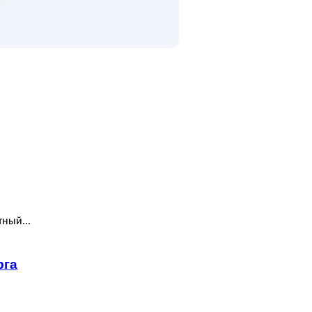
ный...
рга