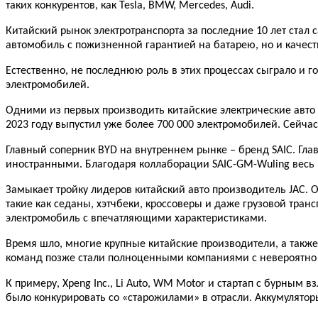
таких конкурентов, как Tesla, BMW, Mercedes, Audi.
Китайский рынок электротранспорта за последние 10 лет стал
автомобиль с пожизненной гарантией на батарею, но и качес
Естественно, не последнюю роль в этих процессах сыграло и г
электромобилей.
Одними из первых производить китайские электрические авто с
2023 году выпустил уже более 700 000 электромобилей. Сейчас
Главный соперник BYD на внутреннем рынке – бренд SAIC. Гла
иностранными. Благодаря коллаборации SAIC-GM-Wuling весь м
Замыкает тройку лидеров китайский авто производитель JAC. 
такие как седаны, хэтчбеки, кроссоверы и даже грузовой тра
электромобиль с впечатляющими характеристиками.
Время шло, многие крупные китайские производители, а также
команд позже стали полноценными компаниями с невероятно
К примеру, Xpeng Inc., Li Auto, WM Motor и стартап с бурным
было конкурировать со «старожилами» в отрасли. Аккумулятор